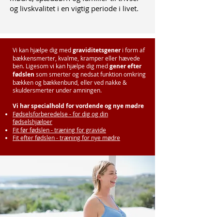
og livskvalitet i en vigtig periode i livet.
Vi kan hjælpe dig med
graviditetsgener
i form af
bækkensmerter, kvalme, kramper eller hævede
ben. Ligesom vi kan hjælpe dig med
gener efter
fødslen
som smerter og nedsat funktion omkring
bækken og bækkenbund, eller ved nakke &
skuldersmerter under amningen.
Vi har specialhold for vordende og nye mødre
Fødselsforberedelse - for dig og din
fødselshjælper
Fit før fødslen - træning for gravide
Fit efter fødslen - træning for nye mødre