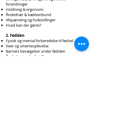
forandringer
Holdning & ergonomi
Åndedræt & bækkenbund
Afspænding og hvilestillinger
Hvad kan der gøres?
2. Fødslen
Fysisk og mental forberedelse til fødsel
Veer og smerteoplevelse
Barnets bevægelser under fødslen
Åndedræt og hvilestillinger
Fødestillinger
&
Fødselshjælperens rolle
Ønsker & forventninger
3. Barsel - og tiden efter fødslen
Kroppen
Amning & trivsel
At knytte bånd - Følelser og forældreskab
Rutiner, ro & hvile
Barnets udvikling
Kom i form før fødslen,
og forebyg gener i
hele graviditeten
Graviditet og fødsel kan være udfordrende for
kvindekroppen - og det er derfor vigtigt at du