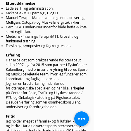
Efteruddannelse
Ledelse, IT og administration.
Mckenzie /MDT part A,B, C og D
Manuel Terapi - Manipulation og ledmobilisering,
Mulligan, Ostopat- og MuskelEnergi teknikker.
Cert. GLAD underviser indenfor både hofte & knæ
samt rygforløb.
Medicinsk Trænings Terapi /MTT, Crossfit, og
funktionel træning.
Forskningssymposier og fagkongresser.
Erfaring
Har arbejdet som praktiserende fysioterapeut
siden 2007, og fra 2015 som partner i FysioCenter
Kalundborg med primær tilknytning til vores Sport-
og Muskuloskeletale team, hvor jeg fungerer som
koordinator og faglig supervisor.
Jeg har en bred erfaring indenfor de
fysioterapeutiske specialer, og har bl.a. arbejdet
på Center for Polio, Trafik- og Ulykkesskadede /
PTU og Onkologisk afdeling på Rigshospitalet.
Desuden erfaring som virksomhedskonsulent,
underviser og foredragsholder.
Fritid
Jeg holder meget af familie- og friluftsliv, kanoture
og lejrliv. Har altid været sportsinteresseret og
aktiv indenfor fodbold, badminton og OCR-løb. Nu